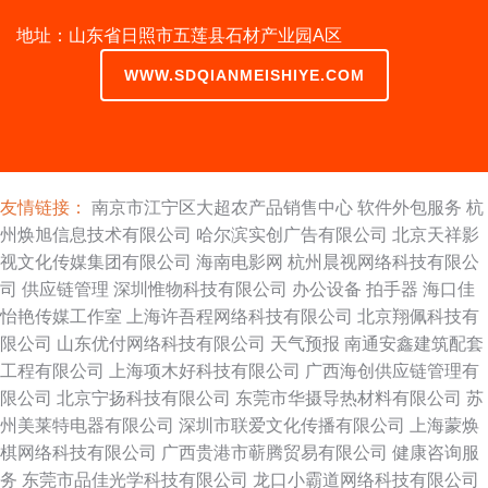
地址：山东省日照市五莲县石材产业园A区
WWW.SDQIANMEISHIYE.COM
友情链接：
南京市江宁区大超农产品销售中心
软件外包服务
杭
州焕旭信息技术有限公司
哈尔滨实创广告有限公司
北京天祥影
视文化传媒集团有限公司
海南电影网
杭州晨视网络科技有限公
司
供应链管理
深圳惟物科技有限公司
办公设备
拍手器
海口佳
怡艳传媒工作室
上海许吾程网络科技有限公司
北京翔佩科技有
限公司
山东优付网络科技有限公司
天气预报
南通安鑫建筑配套
工程有限公司
上海项木好科技有限公司
广西海创供应链管理有
限公司
北京宁扬科技有限公司
东莞市华摄导热材料有限公司
苏
州美莱特电器有限公司
深圳市联爱文化传播有限公司
上海蒙焕
棋网络科技有限公司
广西贵港市蕲腾贸易有限公司
健康咨询服
务
东莞市品佳光学科技有限公司
龙口小霸道网络科技有限公司