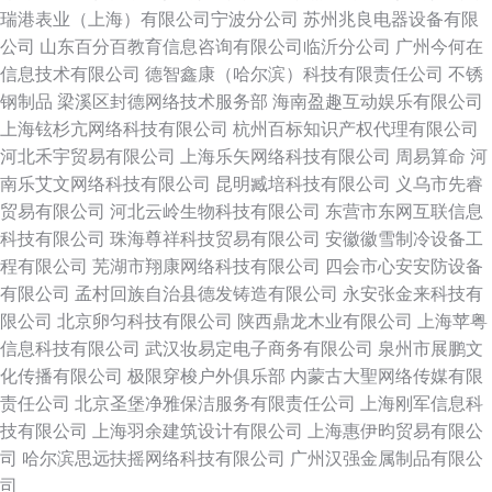
瑞港表业（上海）有限公司宁波分公司
苏州兆良电器设备有限
公司
山东百分百教育信息咨询有限公司临沂分公司
广州今何在
信息技术有限公司
德智鑫康（哈尔滨）科技有限责任公司
不锈
钢制品
梁溪区封德网络技术服务部
海南盈趣互动娱乐有限公司
上海铉杉亢网络科技有限公司
杭州百标知识产权代理有限公司
河北禾宇贸易有限公司
上海乐矢网络科技有限公司
周易算命
河
南乐艾文网络科技有限公司
昆明臧培科技有限公司
义乌市先睿
贸易有限公司
河北云岭生物科技有限公司
东营市东网互联信息
科技有限公司
珠海尊祥科技贸易有限公司
安徽徽雪制冷设备工
程有限公司
芜湖市翔康网络科技有限公司
四会市心安安防设备
有限公司
孟村回族自治县德发铸造有限公司
永安张金来科技有
限公司
北京卵匀科技有限公司
陕西鼎龙木业有限公司
上海苹粤
信息科技有限公司
武汉妆易定电子商务有限公司
泉州市展鹏文
化传播有限公司
极限穿梭户外俱乐部
内蒙古大聖网络传媒有限
责任公司
北京圣堡净雅保洁服务有限责任公司
上海刚军信息科
技有限公司
上海羽余建筑设计有限公司
上海惠伊昀贸易有限公
司
哈尔滨思远扶摇网络科技有限公司
广州汉强金属制品有限公
司